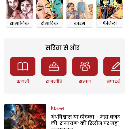
सामाजिक
रोमांटिक
क्राइम
फॅमिली
सरिता से और
कहानी
राजनीति
समाज
संपादकीय
फिल्म
अंधविश्वास या टोटका – महा बजट
की ‘रामायण’ की रिलीज पर महा