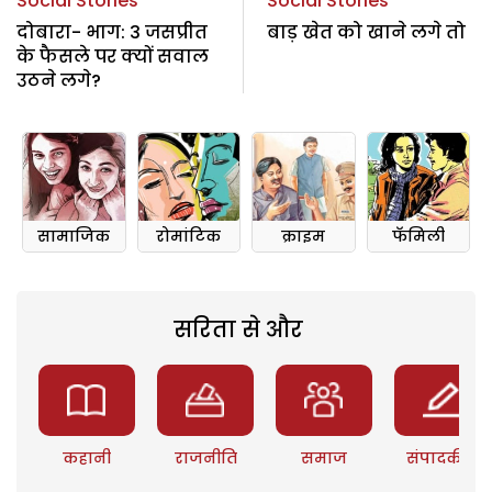
Social Stories
Social Stories
दोबारा- भाग: 3 जसप्रीत
बाड़ खेत को खाने लगे तो
के फैसले पर क्यों सवाल
उठने लगे?
सामाजिक
रोमांटिक
क्राइम
फॅमिली
सरिता से और
कहानी
राजनीति
समाज
संपादकीय