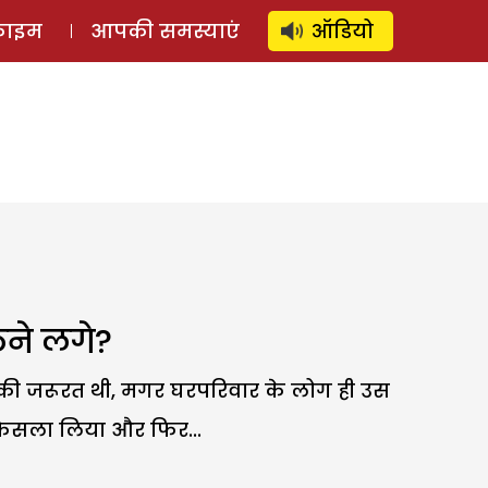
⚲
स्टोरी
लॉग इन
SUBSCRIBE
्राइम
आपकी समस्याएं
ऑडियो
ठने लगे?
ी की जरूरत थी, मगर घरपरिवार के लोग ही उस
फैसला लिया और फिर...