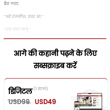
बैठ गया.
‘‘अरे रजनीश, इधर आ.’’
‘‘अब क्या बापू ’’
आगे की कहानी पढ़ने के लिए
सब्सक्राइब करें
(1 साल)
डिजिटल
USD99
USD49