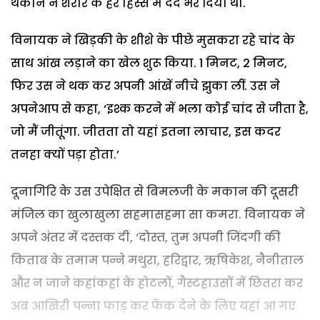
थकान ने शरीर के हर हिस्से में दर्द भर दिया था.
विनायक ने खिड़की के शीशे के पीछे मुसकरा रहे चांद के
साथ आंख लड़ाने का खेल शुरू किया. 1 मिनट, 2 मिनट,
फिर उस ने थक कर अपनी आंखें नीचे झुका लीं. उस ने
अपनेआप से कहा, ‘इश्क करने में भला कोई चांद से जीता है,
जो मैं जीतूंगा. जीतता तो यहां इतना लाचार, इस कदर
तनहा क्यों पड़ा होता.’
दूनागिरि के उस उपेक्षित से बिमलजी के मकान की दूसरी
मंजिल का खुलाखुला सहमासहमा सा कमरा. विनायक ने
अपने अंतर में दस्तक दी, ‘दोस्त, तुम अपनी जिंदगी की
किताब के तमाम पन्ने मथुरा, हरिद्वार, ऋषिकेश, नैनीताल
और न जाने कहांकहां के होटलों, गैस्टहाउसों में छितरा कर
अब आखिरी पन्ना फाड़ कर फेंक देने के लिए यहां आ गए