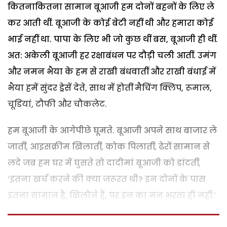
कितनाकितना सामान बूआजी हम दोनों बहनों के लिए ले
कर आती थीं. बूआजी के कोई बेटी नहीं थी और हमारा कोई
भाई नहीं था. पापा के लिए भी जो कुछ थीं बस, बूआजी ही थीं.
अत: अकेली बूआजी हर रक्षाबंधन पर दौड़ी चली आतीं. उमंग
और नमन भैया के हम से राखी बंधवातीं और राखी बंधाई में
भैया हमें सुंदर ड्रेसें देते, साथ में होतीं मैचिंग क्लिप, रूमाल,
चूडि़यां, टौफी और चौकलेट.
हम बूआजी के आगेपीछे घूमते. बूआजी अपने साथ बाजार ले
जातीं, आइसक्रीम खिलातीं, कोक पिलातीं, ढेरों सामान से
लदे जब हम घर में घुसते तो दादीमां बूआजी को डांटतीं,
‘इतना खर्च करने की क्या जरूरत थी? इन दोनों के पास
इतना सामान है, खिलौने हैं, पर इन का मन भरता ही नहीं.’