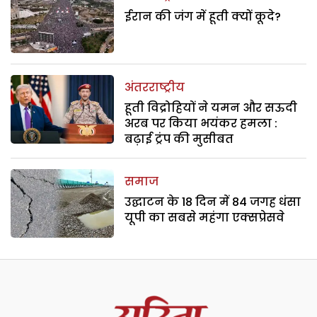
ईरान की जंग में हूती क्यों कूदे?
अंतरराष्ट्रीय
हूती विद्रोहियों ने यमन और सऊदी
अरब पर किया भयंकर हमला :
बढ़ाई ट्रंप की मुसीबत
समाज
उद्घाटन के 18 दिन में 84 जगह धंसा
यूपी का सबसे महंगा एक्सप्रेसवे