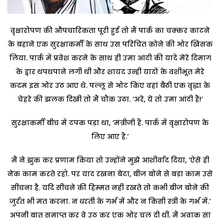
वृक्षारोपण की औपचारिकता पूरी हुई तो मैं पार्क का चक्कर काटने
के बहाने एक सुरक्षाकर्मी के साथ उस परिचित कोने की ओर खिसक
लिया. पार्क में प्रवेश करने के साथ ही उमा आंटी की यादें मेरे दिमाग
के द्वार थपथपाने लगी थीं और शायद उन्हीं यादों के वशीभूत मेरे
कदम इस ओर उठ आए थे. पल्लू से ओट किए वहां बैठी एक वृद्धा के
चेहरे की झलक दिखी तो मैं चौंक उठा. ‘अरे, ये तो उमा आंटी हैं!’
सुरक्षाकर्मी बीच में टपक पड़ा था, ‘मंत्रीजी हैं. पार्क में वृक्षारोपण के
लिए आए हैं.’
मैं ने झुक कर प्रणाम किया तो उन्होंने मुझे आशीर्वाद दिया, ‘ऐसे ही
नेक काम करते रहो. पर याद रखना बेटा, बीज बोने से बड़ा काम उसे
सींचना है. यदि सींचने की हिम्मत नहीं रखते तो कभी बीज बोने की
जुर्रत भी मत करना. न धरती के गर्भ में और न किसी स्त्री के गर्भ में.’
अपनी बात समाप्त कर वे उठ कर एक ओर चल दी थीं. मैं अवाक सा