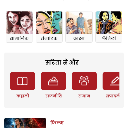
सामाजिक
रोमांटिक
क्राइम
फॅमिली
सरिता से और
कहानी
राजनीति
समाज
संपादकीय
फिल्म