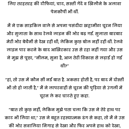
लिए तरहतरह की टौफियां, चाट, सस्ती गेंदें व खिलौने के अलावा
पेनकौपी भी थीं.
मैं ने एक साइकिल वाले से अपना पसंदीदा खट्टामीठा चूरन लिया
और सुजाता के साथ रेलवे लाइन की ओर बढ़ गई. सुजाता बारबार
मेरी ओर बेचैनी से देख रही थी, लेकिन कुछ बोल नहीं रही थी. रेलवे
लाइन पार करने के बाद आखिरकार उस से रहा नहीं गया और उस
ने मुझ से पूछा, “नीलम, सुना है, आज तेरी विकास से लड़ाई हो गई
थी?”
“हां, तो उस में कौन सी नई बात है. अकसर होती है, पर बाद में दोस्ती
भी तो हो जाती है,” मैं ने लापरवाही से चूरन की पुड़िया से उंगली में
चूरन ले कर चाटते हुए कहा.
“बात तो कुछ नहीं, लेकिन मुझे पता चला कि उस ने तेरे हाथ पर
काट भी लिया था,” उस ने बहुत रहस्यात्मक ढंग से कहा, तो मैं ने उस
की ओर सवालिया निगाह से देखा और फिर अपने हाथ को देखा,