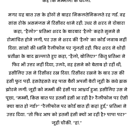
कहे कि मम्मीजी के बेटेजी.
मगर यह बात उस के होंठों से बाहर निकलतेनिकलते रह गई. वह
सांस रोके असमंजस में रिसीवर थामे रही. उधर से शरद ने दोबारा
कहा, ‘‘हैलो?’’ प्रतिभा शरद के बारबार ‘हैलो’ कहते सुनने से
रोमांचित होने लगी, पर उस ने शरद की ‘हैलो’ का कोई जवाब नहीं
दिया. सांसों की ध्वनि टैलीफोन पर गूंजती रही. फिर शरद ने थोड़ी
प्रतीक्षा के बाद झल्लाते हुए कहा, ‘‘हैलो, बोलिए?’’ किंतु प्रतिभा ने
फिर भी उत्तर नहीं दिया, उलटे, वह हंसने को बेताब हो रही थी,
इसीलिए उस ने रिसीवर रख दिया. रिसीवर रखने के बाद उस की
हंसी फूट पड़ी. हंसतेहंसते वह पास बैठी अपनी बेटी जूही के कंधे झक
झोरने लगी. जूही को मम्मी की हंसी पर आश्चर्य हुआ. इसीलिए उस ने
पूछा, ‘‘मम्मी, किस बात पर इतनी हंसी आ रही है? टैलीफोन पर ऐसी
क्या बात हो गई?’’ ‘‘टैलीफोन पर कोई बात ही कहां हुई,’’ प्रतिभा ने
उत्तर दिया. ‘‘तो फिर आप को इतनी हंसी क्यों आ रही है? पापा पर?’’
जूही चौंकी. ‘‘हां.’’