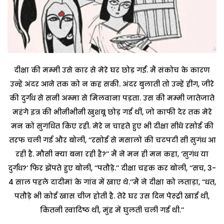
दीक्षा की मम्मी उसे कार से मेरे घर छोड़ गईं. मैं संकोच के कारण
उन्हें अंदर आने तक को न कह सकी. अंदर बुलाती तो उन्हें हींग, जीरे
की दुर्गंध से सनी अम्मा से मिलवाना पड़ता. उस की मम्मी जातेजाते
महंगे इत्र की भीनीभीनी खुशबू छोड़ गई थीं, जो काफी देर तक मेरे
मन को सुगंधित किए रही. मेरे न चाहते हुए भी दीक्षा सीधे रसोई की
तरफ चली गई और बोली, ‘‘रसोई से मसालों की चटपटी सी सुगंध आ
रही है. मौसी क्या बना रही हैं?’’ मैं ने मन ही मन कहा, ‘सुगंध या
दुर्गंध?’ फिर झेंपते हुए बोली, ‘‘पतौड़े.’’ दीक्षा चहक कर बोली, ‘‘सच, 3-
4 साल पहले दादीमां के गांव में खाए थे.’’मैं ने दीक्षा को लताड़ा, ‘‘धत,
पतौड़े भी कोई खास चीज होती है. तेरे घर उस दिन पेस्ट्री खाई थी,
कितनी स्वादिष्ठ थी, मुंह में घुलती चली गई थी.’’