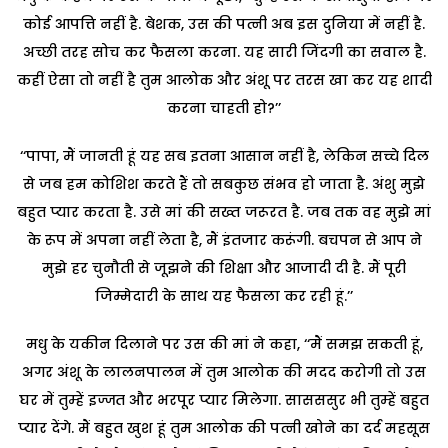
कोई आपत्ति नहीं है. बेशक, उस की पत्नी अब इस दुनिया में नहीं है.
अच्छी तरह सोच कर फैसला करना. यह सारी जिंदगी का सवाल है.
कहीं ऐसा तो नहीं है तुम आलोक और अंशू पर तरस खा कर यह शादी
करना चाहती हो?’’
‘‘पापा, मैं जानती हूं यह सब इतना आसान नहीं है, लेकिन सच्चे दिल
से जब हम कोशिश करते हैं तो सबकुछ संभव हो जाता है. अंशु मुझे
बहुत प्यार करता है. उसे मां की सख्त जरूरत है. जब तक वह मुझे मां
के रूप में अपना नहीं लेता है, मैं इंतजार करूंगी. बचपन से आप ने
मुझे हर चुनौती से जूझने की शिक्षा और आजादी दी है. मैं पूरी
जिम्मेदारी के साथ यह फैसला कर रही हूं.’’
मधु के यकीन दिलाने पर उस की मां ने कहा, ‘‘मैं समझ सकती हूं,
अगर अंशू के लालनपालन में तुम आलोक की मदद करोगी तो उस
घर में तुम्हें इज्जत और भरपूर प्यार मिलेगा. सासससुर भी तुम्हें बहुत
प्यार देंगे. मैं बहुत खुश हूं तुम आलोक की पत्नी खोने का दर्द महसूस