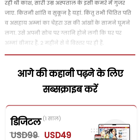
रही थी काश, सारी उम्र अस्पताल के इसी कमरे में गुजर
जाए. कितनी शांति व सुकून है यहां. किंतु तभी चिंतित पति
व असहाय अम्मां का चेहरा उस की आंखों के सामने घूमने
लगा. उसे अपनी सोच पर ग्लानि होने लगी कि घर पर
अम्मां बीमार हैं. 2 महीने से वे बिस्तर पर ही हैं.
आगे की कहानी पढ़ने के लिए
सब्सक्राइब करें
(1 साल)
डिजिटल
USD99
USD49