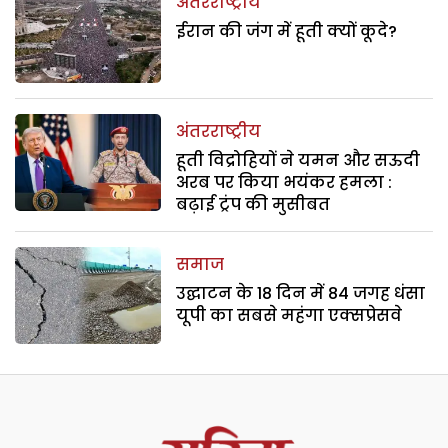
अंतरराष्ट्रीय
ईरान की जंग में हूती क्यों कूदे?
अंतरराष्ट्रीय
हूती विद्रोहियों ने यमन और सऊदी
अरब पर किया भयंकर हमला :
बढ़ाई ट्रंप की मुसीबत
समाज
उद्घाटन के 18 दिन में 84 जगह धंसा
यूपी का सबसे महंगा एक्सप्रेसवे