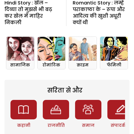
Hindi Story : खेल –
Romantic Story : लम्हे
दिव्या तो मुझसे भी बढ़
पराकाष्ठा के – रूपा और
कर खेल में माहिर
आदित्य की खुशी अधूरी
निकली
क्यों थी
सामाजिक
रोमांटिक
क्राइम
फॅमिली
सरिता से और
कहानी
राजनीति
समाज
संपादकीय