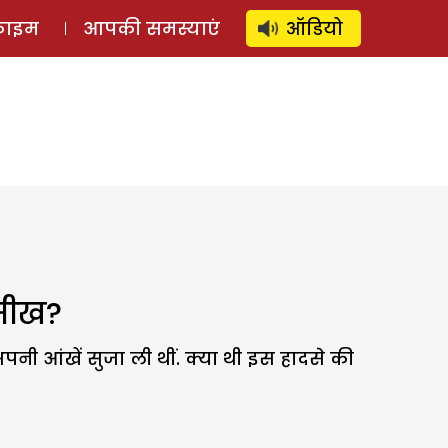
⚲
स्टोरी
लॉग इन
SUBSCRIBE
्राइम
आपकी समस्याएं
ऑडियो
 सीख?
नी आंखें सुजा ली थीं. क्या थी इस हादसे की