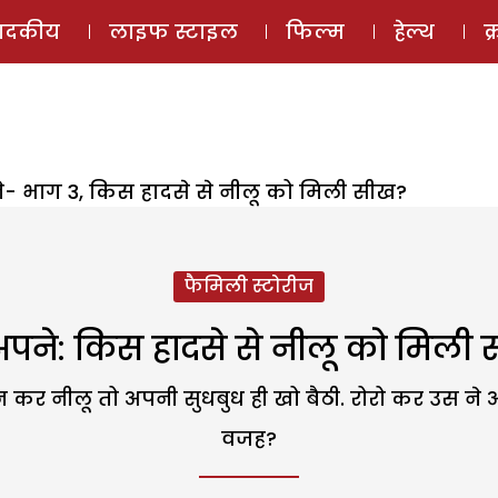
ई-मैगज़ीन
ऑडियो 
पादकीय
लाइफ स्टाइल
फिल्म
हेल्थ
क
ने- भाग 3, किस हादसे से नीलू को मिली सीख?
फैमिली स्टोरीज
 अपने: किस हादसे से नीलू को मिली
कर नीलू तो अपनी सुधबुध ही खो बैठी. रोरो कर उस ने अप
वजह?