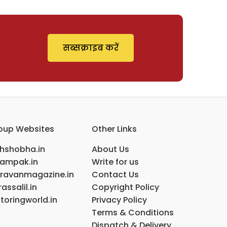
सब्सक्राइब करें
oup Websites
Other Links
ihshobha.in
About Us
ampak.in
Write for us
ravanmagazine.in
Contact Us
assalil.in
Copyright Policy
toringworld.in
Privacy Policy
Terms & Conditions
Dispatch & Delivery