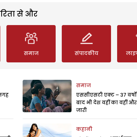
रिता से और
समाज
संपादकीय
लाइ
समाज
 जगह
एससीएसटी एक्ट – 37 वर्षों
बाद भी देश वहीं का वहीं और
जारी
कहानी