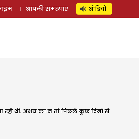
⚲
स्टोरी
लॉग इन
SUBSCRIBE
्राइम
आपकी समस्याएं
ऑडियो
ं पा रही थी. अभय का न तो पिछले कुछ दिनों से