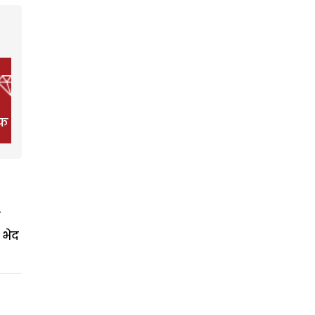
फ स्टाइल
फिल्म
हेल्थ
 भेद