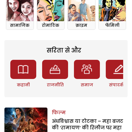
सामाजिक
रोमांटिक
क्राइम
फॅमिली
सरिता से और
कहानी
राजनीति
समाज
संपादकीय
फिल्म
अंधविश्वास या टोटका – महा बजट
की ‘रामायण’ की रिलीज पर महा