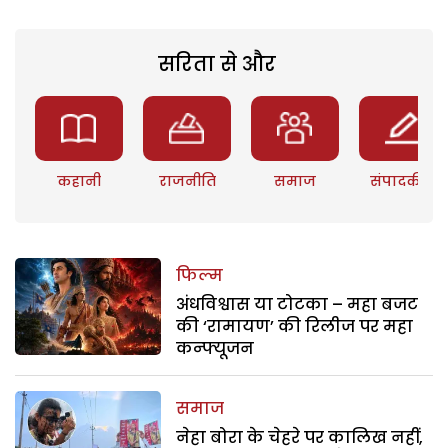
सरिता से और
कहानी
राजनीति
समाज
संपादकीय
फिल्म
अंधविश्वास या टोटका – महा बजट
की ‘रामायण’ की रिलीज पर महा
कन्फ्यूजन
समाज
नेहा बोरा के चेहरे पर कालिख नहीं,