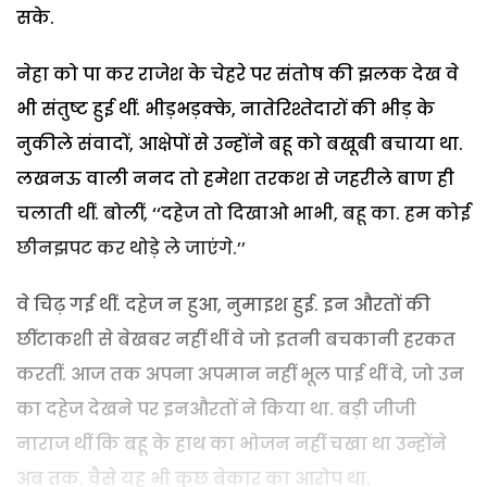
सके.
नेहा को पा कर राजेश के चेहरे पर संतोष की झलक देख वे
भी संतुष्ट हुई थीं. भीड़भड़क्के, नातेरिश्तेदारों की भीड़ के
नुकीले संवादों, आक्षेपों से उन्होंने बहू को बखूबी बचाया था.
लखनऊ वाली ननद तो हमेशा तरकश से जहरीले बाण ही
चलाती थीं. बोलीं, ‘‘दहेज तो दिखाओ भाभी, बहू का. हम कोई
छीनझपट कर थोड़े ले जाएंगे.’’
वे चिढ़ गई थीं. दहेज न हुआ, नुमाइश हुई. इन औरतों की
छींटाकशी से बेखबर नहीं थीं वे जो इतनी बचकानी हरकत
करतीं. आज तक अपना अपमान नहीं भूल पाई थीं वे, जो उन
का दहेज देखने पर इनऔरतों ने किया था. बड़ी जीजी
नाराज थीं कि बहू के हाथ का भोजन नहीं चखा था उन्होंने
अब तक. वैसे यह भी कुछ बेकार का आरोप था.