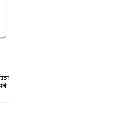
 उठा
पने