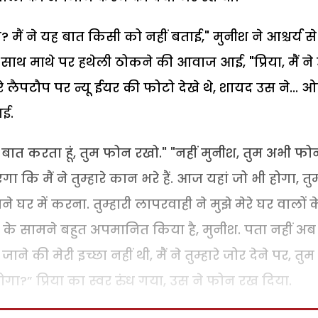
गा? मैं ने यह बात किसी को नहीं बताई," मुनीश ने आश्चर्य से
थ माथे पर हथेली ठोकने की आवाज आई, "प्रिया, मैं ने उन
े लैपटौप पर न्यू ईयर की फोटो देखे थे, शायद उस ने... 
आई.
से बात करता हूं, तुम फोन रखो." "नहीं मुनीश, तुम अभी फो
मैं ने तुम्हारे कान भरे हैं. आज यहां जो भी होगा, तुम्ह
 में करना. तुम्हारी लापरवाही ने मुझे मेरे घर वालों क
ा के सामने बहुत अपमानित किया है, मुनीश. पता नहीं अब म
ाने की मेरी इच्छा नहीं थी, मैं ने तुम्हारे जोर देने पर, तुम
गा?” प्रिया का स्वर रुंध गया, उस ने फोन रख दिया.