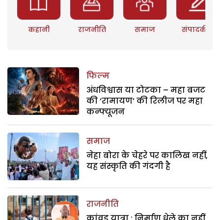
कहानी
राजनीति
समाज
संपादकीय
फिल्म
अंधविश्वास या टोटका – महा बजट
की ‘रामायण’ की रिलीज पर महा
कन्फ्यूजन
समाज
नेहा बोरा के चेहरे पर कालिख नहीं,
यह संस्कृति की गंदगी है
राजनीति
कांवड़ यात्रा : निर्माण धेले का नहीं,