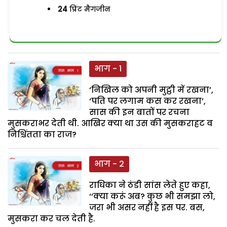
24
प्रिंट मैगजीन
भाग - 1
‘निखिल को अपनी मुट्ठी में रखना’,
‘पति पर लगाम कस कर रखना’,
सास की इन बातों पर रचना
मुसकराभर देती थी. आखिर क्या था उस की मुसकराहट व
निश्चिंतता का राज?
भाग - 2
राधिका ने ठंडी सांस लेते हुए कहा,
‘‘क्या करूं अब? कुछ भी समझा लो,
जरा भी असर नहीं है इस पर. बस,
मुसकरा कर चल देती है.