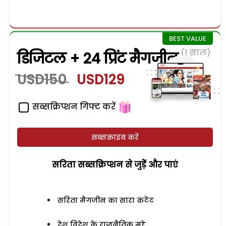
(1 साल)
डिजिटल + 24 प्रिंट मैगजीन
USD150
USD129
सब्सक्रिप्शन गिफ्ट करें
सब्सक्राइब करें
सरिता सब्सक्रिप्शन से जुड़ेें और पाएं
सरिता मैगजीन का सारा कंटेंट
देश विदेश के राजनैतिक मुद्दे