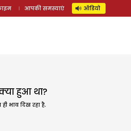
⚲
स्टोरी
लॉग इन
SUBSCRIBE
्राइम
आपकी समस्याएं
ऑडियो
थ क्या हुआ था?
 ही भाव दिख रहा है.