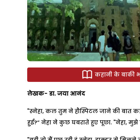
कहानी के बाकी भा
लेखक- डा. जया आनंद
"स्नेहा, कल तुम ने हौस्पिटल जाने की बात क
हुई?” नेहा ने कुछ घबराते हुए पूछा. "नेहा, म
"वही तो मैं पूछ रही हूं स्नेहा. डाक्टर से मिल