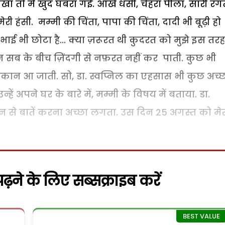
देखा तो मैं खुद घबरा गई. आंखें धंसी, चेहरा पीला, सारी रं
 हंसी. मम्मी की चिंता, पापा की चिंता, दादी भी बूढ़ी हो
..भाई भी छोटा है... क्या ज़रूरत थी कुदरत को मुझे इस तरह
न सब के बीच ज़िंदगी से नफ़रत नहीं कर पाती. कुछ भी
ुसकान आ जाती. सो, डा. स्वप्निल का एहसास भी कुछ अच्
उन्हें अपने घर के बारे में, मम्मी के विषय में बताया. डा.
भी उन से बातें करना अच्छा लगता. उस दिन 25 अगस्त को मे
़ने के लिए सब्सक्राइब करें