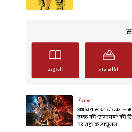
स
कहानी
राजनीति
फिल्म
अंधविश्वास या टोटका – म
बजट की ‘रामायण’ की र
पर महा कन्फ्यूजन