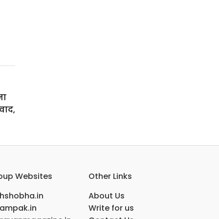
ना
वाद,
oup Websites
Other Links
ihshobha.in
About Us
ampak.in
Write for us