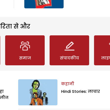
रिता से और
समाज
संपादकीय
लाइ
कहानी
हा
Hindi Stories: लाचार
िलीज