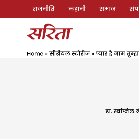
राजनीति
कहानी
समाज
सं
Home
»
सीरीयल स्टोरीज
»
प्यार है नाम तुम्ह
डा. स्वप्निल