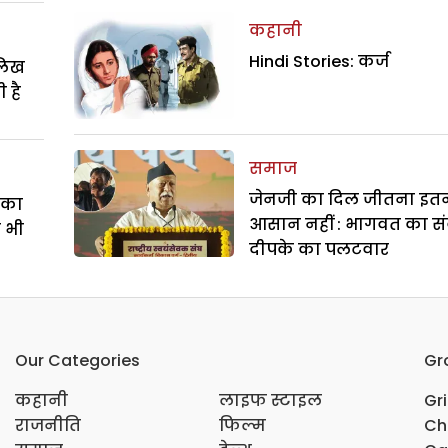
कहानी
Hindi Stories: कर्ज
ालिख
 है
समाज
जेनजी का दिल जीतना इत
े का
आसान नहीं : भागवत का सं
ा भी
दीपके का पलटवार
Our Categories
Gr
कहानी
लाइफ स्टाइल
Gr
राजनीति
फिल्म
Ch