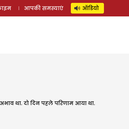
⚲
स्टोरी
लॉग इन
SUBSCRIBE
्राइम
आपकी समस्याएं
ऑडियो
ना का अभाव था. दो दिन पहले परिणाम आया था.