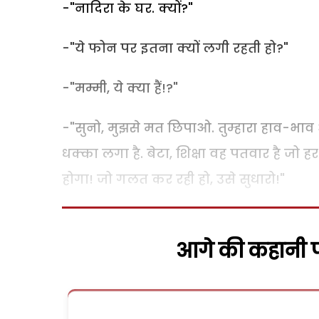
-"नादिरा के घर. क्यों?"
-"ये फोन पर इतना क्यों लगी रहती हो?"
-"मम्मी, ये क्या हैं!?"
-"सुनो, मुझसे मत छिपाओ. तुम्हारा हाव-भाव 
धक्का लगा है. बेटा, शिक्षा वह पतवार है जो ह
होगा! जो गलत कर रही हो, उसे सुधारो!"
आगे की कहानी पढ