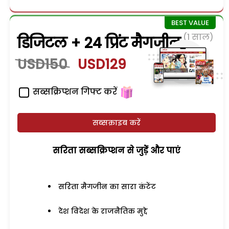
(1 साल)
डिजिटल + 24 प्रिंट मैगजीन
USD150
USD129
सब्सक्रिप्शन गिफ्ट करें
सब्सक्राइब करें
सरिता सब्सक्रिप्शन से जुड़ेें और पाएं
सरिता मैगजीन का सारा कंटेंट
देश विदेश के राजनैतिक मुद्दे