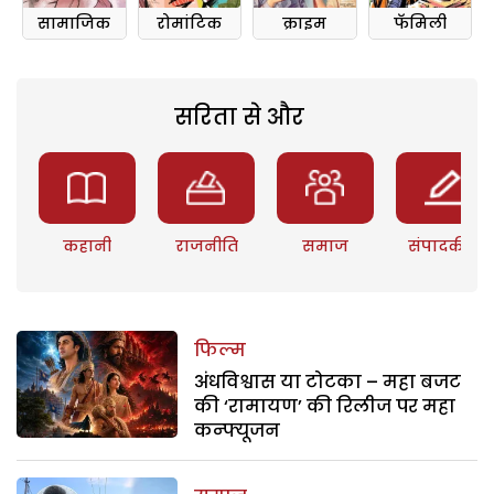
सामाजिक
रोमांटिक
क्राइम
फॅमिली
सरिता से और
कहानी
राजनीति
समाज
संपादकीय
फिल्म
अंधविश्वास या टोटका – महा बजट
की ‘रामायण’ की रिलीज पर महा
कन्फ्यूजन