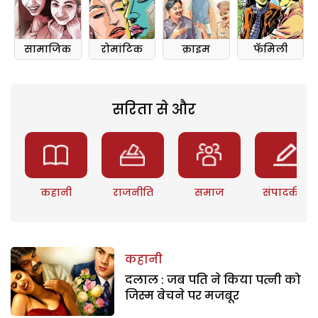
सामाजिक
रोमांटिक
क्राइम
फॅमिली
सरिता से और
कहानी
राजनीति
समाज
संपादकीय
कहानी
दलाल : जब पति ने किया पत्नी को
जिस्म बेचने पर मजबूर