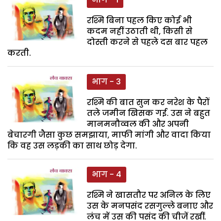
रश्मि बिना पहल किए कोई भी
कदम नहीं उठाती थी, किसी से
दोस्ती करने से पहले दस बार पहल
करती.
भाग - 3
रश्मि की बात सुन कर नरेश के पैरों
तले जमीन खिसक गई. उस ने बहुत
मानमनौव्वल की और अपनी
बेचारगी जैसा कुछ समझाया, माफी मांगी और वादा किया
कि वह उस लड़की का साथ छोड़ देगा.
भाग - 4
रश्मि ने खासतौर पर अनिल के लिए
उस के मनपसंद रसगुल्ले बनाए और
लंच में उस की पसंद की चीजें रखीं.