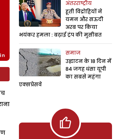
अंतरराष्ट्रीय
हूती विद्रोहियों ने
यमन और सऊदी
अरब पर किया
भयंकर हमला : बढ़ाई ट्रंप की मुसीबत
समाज
उद्घाटन के 18 दिन में
84 जगह धंसा यूपी
का सबसे महंगा
एक्सप्रेसवे
ोच
राना
रण