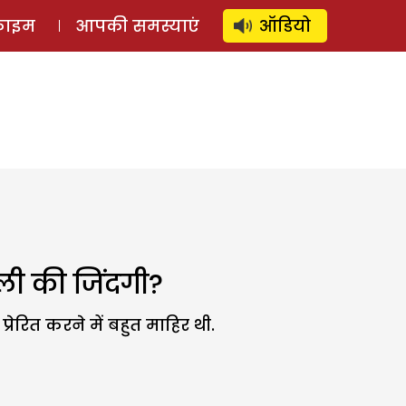
⚲
स्टोरी
लॉग इन
SUBSCRIBE
्राइम
आपकी समस्याएं
ऑडियो
ैली की जिंदगी?
ेरित करने में बहुत माहिर थी.