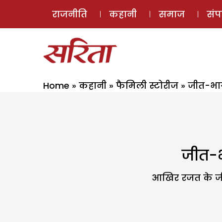
राजनीति
कहानी
समाज
सं
Home
»
कहानी
»
फैमिली स्टोरीज
»
जीत-भाग
जीत-भा
आखिर रजत के जीव