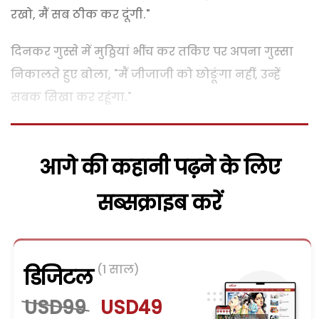
रखो, मैं सब ठीक कर दूंगी."
दिनकर गुस्से में मुठ्ठियां भींच कर तकिए पर अपना गुस्सा
निकालते हुए बोला, "मैं जीजाजी को छोङूंगा नहीं, उन्हें
सबक सिखा कर रहूंगा."
आगे की कहानी पढ़ने के लिए
सब्सक्राइब करें
(1 साल)
डिजिटल
USD99
USD49