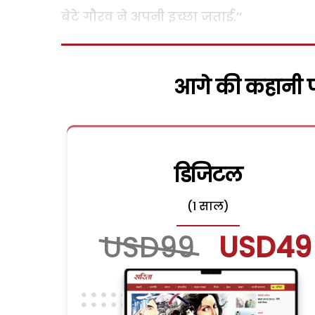
बेटे गौरव ने अपनी इच्छा जताई.’’
आगे की कहानी पढ
डिजिटल
(1 साल)
USD99
USD49