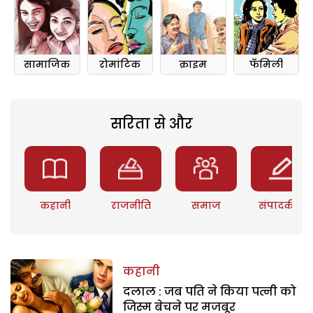
सामाजिक
रोमांटिक
क्राइम
फॅमिली
सरिता से और
कहानी
राजनीति
समाज
संपादकीय
कहानी
दलाल : जब पति ने किया पत्नी को
जिस्म बेचने पर मजबूर