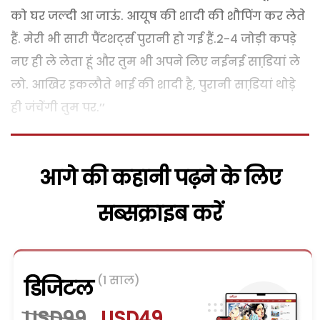
को घर जल्दी आ जाऊं. आयूष की शादी की शौपिंग कर लेते
हैं. मेरी भी सारी पैंटशर्ट्स पुरानी हो गई हैं.2-4 जोड़ी कपड़े
नए ही ले लेता हूं और तुम भी अपने लिए नईनई साडि़यां ले
लो. आखिर इकलौते भाई की शादी है, पुरानी साडि़यां थोड़े
ही जंचेंगी तुम पर.’’
आगे की कहानी पढ़ने के लिए
सब्सक्राइब करें
(1 साल)
डिजिटल
USD99
USD49