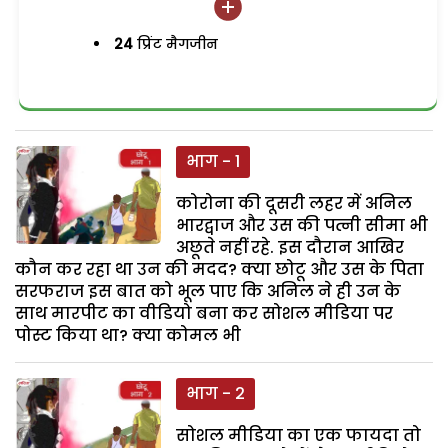
24
प्रिंट मैगजीन
भाग - 1
कोरोना की दूसरी लहर में अनिल
भारद्वाज और उस की पत्नी सीमा भी
अछूते नहीं रहे. इस दौरान आखिर
कौन कर रहा था उन की मदद? क्या छोटू और उस के पिता
सरफराज इस बात को भूल पाए कि अनिल ने ही उन के
साथ मारपीट का वीडियो बना कर सोशल मीडिया पर
पोस्ट किया था? क्या कोमल भी
भाग - 2
सोशल मीडिया का एक फायदा तो