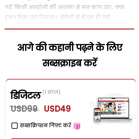
गई. किसी अनहोनी की आशंका से मन कांप उठा, ‘क्या
हुआ? कैसा रहा रिजल्ट?’ बेचैनी से मैं पूछ ही उठी.
आगे की कहानी पढ़ने के लिए
सब्सक्राइब करें
(1 साल)
डिजिटल
USD99
USD49
सब्सक्रिप्शन गिफ्ट करें