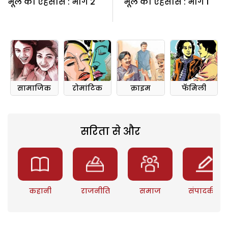
भूल का एहसास : भाग 2
भूल का एहसास : भाग 1
सामाजिक
रोमांटिक
क्राइम
फॅमिली
सरिता से और
कहानी
राजनीति
समाज
संपादकीय