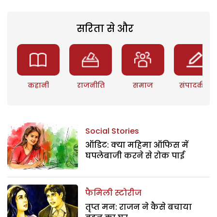
सरिता से और
कहानी
राजनीति
समाज
संपादकीय
Social Stories
ऑडिट: क्या महिमा ऑफिस में
घपलेबाजी करने से रोक पाई
फैमिली स्टोरीज
तृप्त मन: राजन ने कैसे बचाया