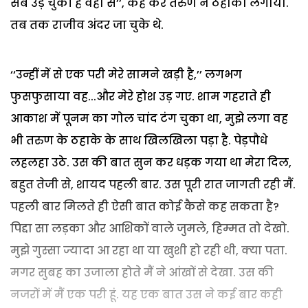
सब उड़ चुकी हैं वहां से’’, कह कर तरुण ने ठहाका लगाया.
तब तक राजीव अंदर जा चुके थे.
‘‘उन्हीं में से एक परी मेरे सामने खड़ी है,’’ लगभग
फुसफुसाया वह...और मेरे होश उड़ गए. शाम गहराते ही
आकाश में पूनम का गोल चांद टंग चुका था, मुझे लगा वह
भी तरुण के ठहाके के साथ खिलखिला पड़ा है. पेड़पौधे
लहलहा उठे. उस की बात सुन कर धड़क गया था मेरा दिल,
बहुत तेजी से, शायद पहली बार. उस पूरी रात जागती रही मैं.
पहली बार मिलते ही ऐसी बात कोई कैसे कह सकता है?
पिद्दा सा लड़का और आशिकों वाले जुमले, हिम्मत तो देखो.
मुझे गुस्सा ज्यादा आ रहा था या खुशी हो रही थी, क्या पता.
मगर सुबह का उजाला होते मैं ने आंखों से देखा. उस की
नजरों में मैं एक परी हूं. यह एक बात उस ने कई बार कही