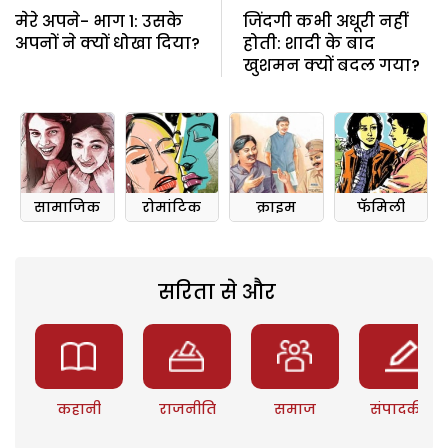
मेरे अपने- भाग 1: उसके
जिंदगी कभी अधूरी नहीं
अपनों ने क्यों धोखा दिया?
होती: शादी के बाद
खुशमन क्यों बदल गया?
सामाजिक
रोमांटिक
क्राइम
फॅमिली
सरिता से और
कहानी
राजनीति
समाज
संपादकीय