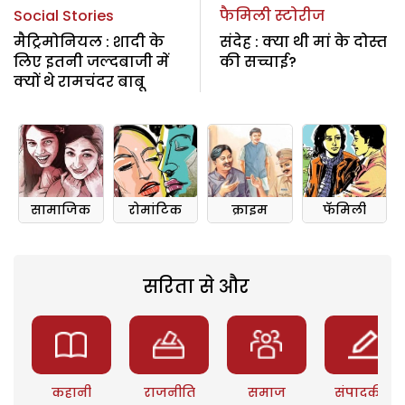
Social Stories
फैमिली स्टोरीज
मैट्रिमोनियल : शादी के
संदेह : क्या थी मां के दोस्त
लिए इतनी जल्दबाजी में
की सच्चाई?
क्यों थे रामचंदर बाबू
सामाजिक
रोमांटिक
क्राइम
फॅमिली
सरिता से और
कहानी
राजनीति
समाज
संपादकीय