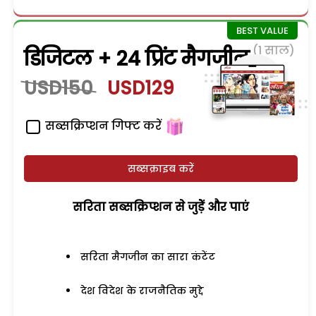
(1 साल)
डिजिटल + 24 प्रिंट मैगजीन
USD150
USD129
सब्सक्रिप्शन गिफ्ट करें
सब्सक्राइब करें
सरिता सब्सक्रिप्शन से जुड़ेें और पाएं
सरिता मैगजीन का सारा कंटेंट
देश विदेश के राजनैतिक मुद्दे