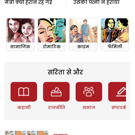
मैत्री क्यों हैरान रह गई
उसकी पत्नी ने हराया
सामाजिक
रोमांटिक
क्राइम
फॅमिली
सरिता से और
कहानी
राजनीति
समाज
संपादकीय