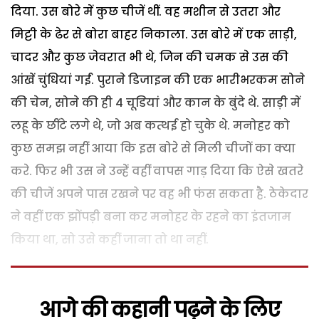
दिया. उस बोरे में कुछ चीजें थीं. वह मशीन से उतरा और
मिट्टी के ढेर से बोरा बाहर निकाला. उस बोरे में एक साड़ी,
चादर और कुछ जेवरात भी थे, जिन की चमक से उस की
आंखें चुंधियां गईं. पुराने डिजाइन की एक भारीभरकम सोने
की चेन, सोने की ही 4 चूडि़यां और कान के बुंदे थे. साड़ी में
लहू के छींटे लगे थे, जो अब कत्थई हो चुके थे. मनोहर को
कुछ समझ नहीं आया कि इस बोरे से मिली चीजों का क्या
करे. फिर भी उस ने उन्हें वहीं वापस गाड़ दिया कि ऐसे खतरे
की चीजें अपने पास रखने पर वह भी फंस सकता है. ठेकेदार
ने वहीं एक झोंपड़ी बना कर मनोहर के रहने का इंतजाम
किया था, सो उसे कहीं जाना तो था नहीं.
आगे की कहानी पढ़ने के लिए