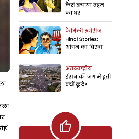
कैसे बचाया बहन
का घर
फैमिली स्टोरीज
Hindi Stories:
आंगन का बिरवा
अंतरराष्ट्रीय
ईरान की जंग में हूती
्ला
क्यों कूदे?
ो
कला
पर
कोई