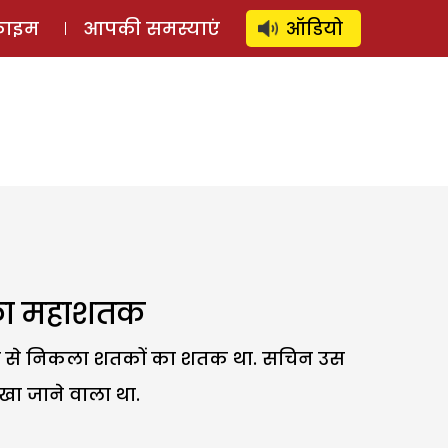
⚲
स्टोरी
लॉग इन
SUBSCRIBE
्राइम
आपकी समस्याएं
ऑडियो
 का महाशतक
ले से निकला शतकों का शतक था. सचिन उस
ेखा जाने वाला था.