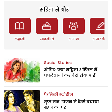
सरिता से और
कहानी
राजनीति
समाज
संपादकीय
Social Stories
ऑडिट: क्या महिमा ऑफिस में
घपलेबाजी करने से रोक पाई
फैमिली स्टोरीज
तृप्त मन: राजन ने कैसे बचाया
बहन का घर