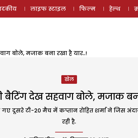
ई-मैगज़ीन
ऑडियो 
पादकीय
लाइफ स्टाइल
फिल्म
हेल्थ
क
हवाग बोले, मजाक बना रखा है यार..!
खेल
ी बैटिंग देख सहवाग बोले, मजाक बना
े गए दूसरे टी-20 मैच में कप्तान रोहित शर्मा ने जिस अ
रही है.