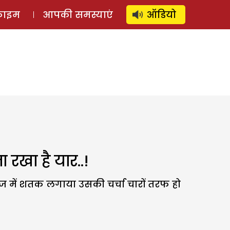
⚲
स्टोरी
लॉग इन
SUBSCRIBE
्राइम
आपकी समस्याएं
ऑडियो
 रखा है यार..!
ंदाज में शतक लगाया उसकी चर्चा चारों तरफ हो