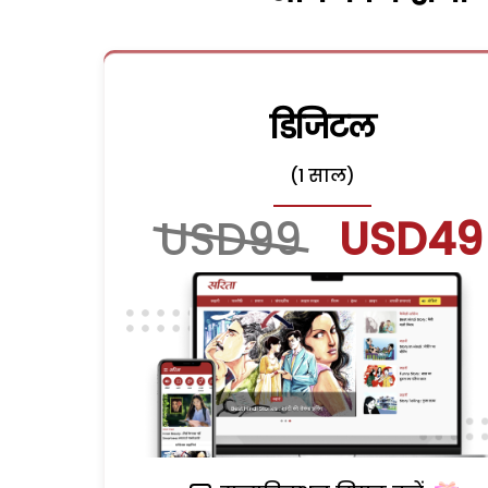
डिजिटल
(1 साल)
USD99
USD49