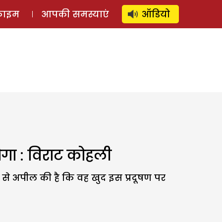
⚲
स्टोरी
लॉग इन
SUBSCRIBE
्राइम
आपकी समस्याएं
ऑडियो
गा : विराट कोहली
 से अपील की है कि वह खुद इस प्रदूषण पर