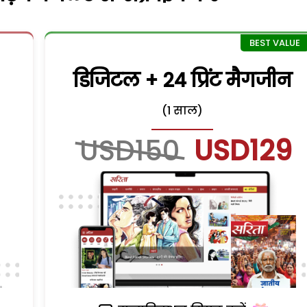
डिजिटल + 24 प्रिंट मैगजीन
(1 साल)
USD150
USD129