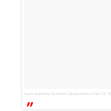
A post shared by Virat Kohli (@virat.kohli)
on
Nov 15, 2