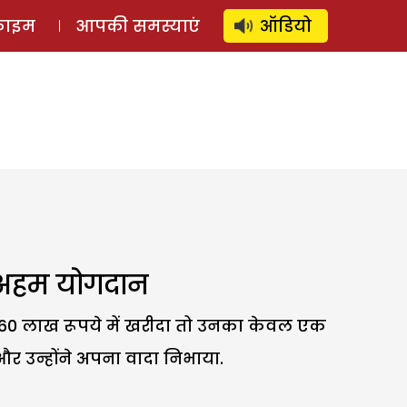
⚲
स्टोरी
लॉग इन
SUBSCRIBE
्राइम
आपकी समस्याएं
ऑडियो
ा अहम योगदान
ोड़ 60 लाख रूपये में खरीदा तो उनका केवल एक
र उन्होंने अपना वादा निभाया.