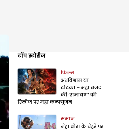
टॉप स्टोरीज
फिल्म
अंधविश्वास या
टोटका – महा बजट
की ‘रामायण’ की
रिलीज पर महा कन्फ्यूजन
समाज
नेहा बोरा के चेहरे पर