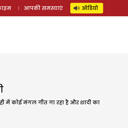
⚲
स्टोरी
लॉग इन
SUBSCRIBE
्राइम
आपकी समस्याएं
ऑडियो
ी
तबाही में कोई मंगल गीत गा रहा है और शादी का