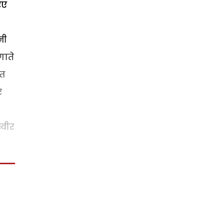
िए
नी
गाते
ात
र
्वीर