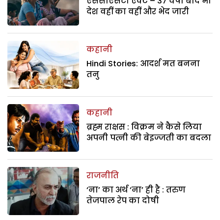
एससीएसटी एक्ट – 37 वर्षों बाद भी
देश वहीं का वहीं और भेद जारी
कहानी
Hindi Stories: आदर्श मत बनना
तनु
कहानी
ब्रह्म राक्षस : विक्रम ने कैसे लिया
अपनी पत्नी की बेइज्जती का बदला
राजनीति
‘ना’ का अर्थ ‘ना’ ही है : तरुण
तेजपाल रेप का दोषी