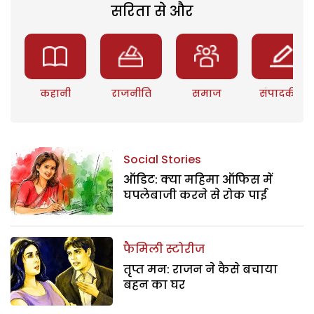
सरिता से और
कहानी
राजनीति
समाज
संपादकीय
Social Stories
ऑडिट: क्या महिमा ऑफिस में
घपलेबाजी करने से रोक पाई
फैमिली स्टोरीज
तृप्त मन: राजन ने कैसे बचाया
बहन का घर