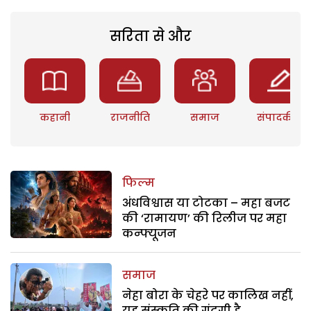
सरिता से और
कहानी
राजनीति
समाज
संपादकीय
फिल्म
अंधविश्वास या टोटका – महा बजट
की ‘रामायण’ की रिलीज पर महा
कन्फ्यूजन
समाज
नेहा बोरा के चेहरे पर कालिख नहीं,
यह संस्कृति की गंदगी है