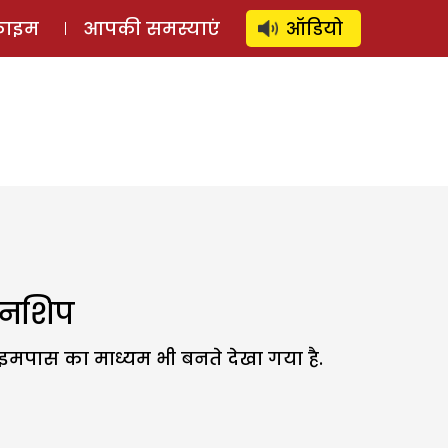
⚲
स्टोरी
लॉग इन
SUBSCRIBE
्राइम
आपकी समस्याएं
ऑडियो
शनशिप
 टाइमपास का माध्यम भी बनते देखा गया है.