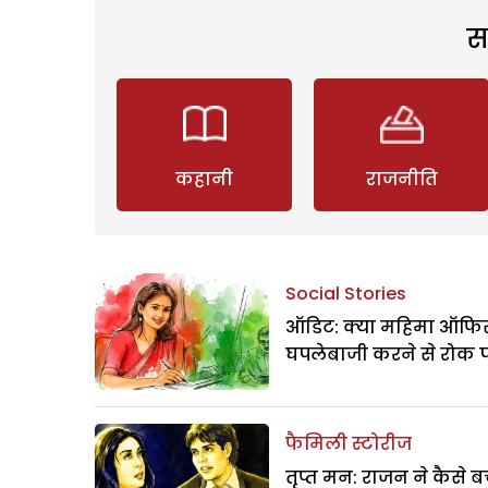
स
कहानी
राजनीति
Social Stories
ऑडिट: क्या महिमा ऑफिस
घपलेबाजी करने से रोक 
फैमिली स्टोरीज
तृप्त मन: राजन ने कैसे 