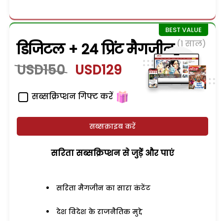
(1 साल)
डिजिटल + 24 प्रिंट मैगजीन
USD150
USD129
सब्सक्रिप्शन गिफ्ट करें
सब्सक्राइब करें
सरिता सब्सक्रिप्शन से जुड़ेें और पाएं
सरिता मैगजीन का सारा कंटेंट
देश विदेश के राजनैतिक मुद्दे