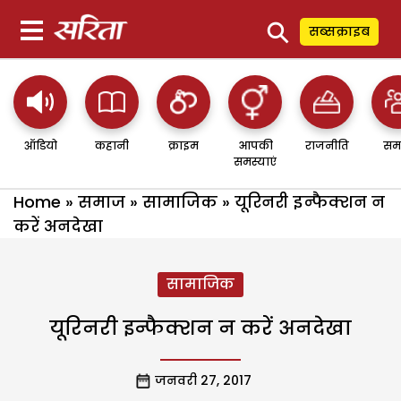
⚲
सब्सक्राइब
ऑडियो
कहानी
क्राइम
आपकी
राजनीति
सम
समस्याएं
Home
»
समाज
»
सामाजिक
»
यूरिनरी इन्फैक्शन न
करें अनदेखा
सामाजिक
यूरिनरी इन्फैक्शन न करें अनदेखा
जनवरी 27, 2017