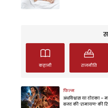
स
कहानी
राजनीति
फिल्म
अंधविश्वास या टोटका – म
बजट की ‘रामायण’ की र