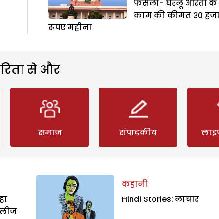
फैसला- घरेलू औरतों के
काम की कीमत 30 हज
रूपए महीना
रिता से और
समाज
संपादकीय
लाइ
कहानी
हा
Hindi Stories: लाचार
िलीज