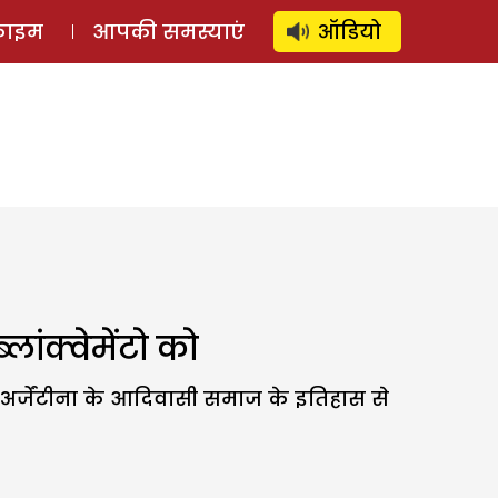
⚲
स्टोरी
लॉग इन
SUBSCRIBE
्राइम
आपकी समस्याएं
ऑडियो
लांक्वेमेंटो को
र्जेंटीना के आदिवासी समाज के इतिहास से